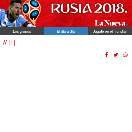
Los grupos
El día a día
Jugate en el mundial
// | : |